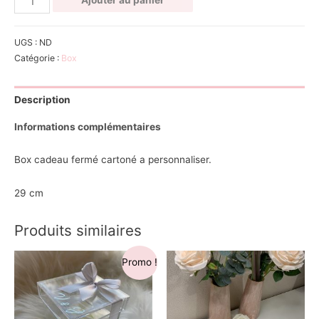
Ajouter au panier
de
Box
UGS :
ND
cadeaux
Catégorie :
Box
Description
Informations complémentaires
Box cadeau fermé cartoné a personnaliser.
29 cm
Produits similaires
Promo !