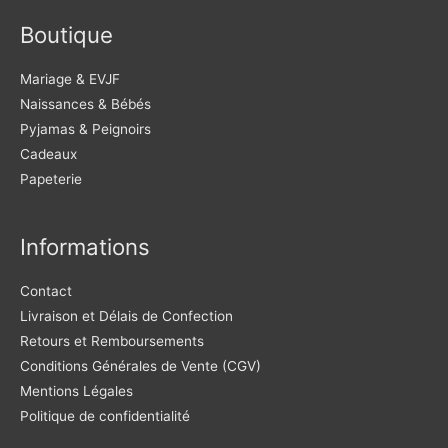
choisies
choisies
Boutique
sur
sur
la
la
Mariage & EVJF
page
page
Naissances & Bébés
du
du
Pyjamas & Peignoirs
produit
produit
Cadeaux
Papeterie
Informations
Contact
Livraison et Délais de Confection
Retours et Remboursements
Conditions Générales de Vente (CGV)
Mentions Légales
Politique de confidentialité