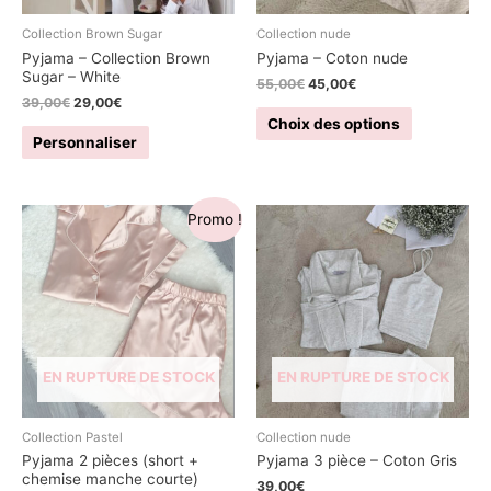
sur
la
la
Collection Brown Sugar
Collection nude
page
page
Pyjama – Collection Brown
Pyjama – Coton nude
du
Sugar – White
Le
Le
du
55,00
€
45,00
€
produit
prix
prix
Le
Le
39,00
€
29,00
€
produit
Ce
initial
actuel
prix
prix
Choix des options
Ce
était :
est :
initial
actuel
produit
Personnaliser
55,00€.
45,00€.
était :
est :
produit
a
39,00€.
29,00€.
a
plusieurs
plusieurs
Promo !
variations.
variations.
Les
Les
options
options
peuvent
peuvent
être
être
choisies
choisies
EN RUPTURE DE STOCK
EN RUPTURE DE STOCK
sur
sur
la
la
Collection Pastel
Collection nude
page
page
Pyjama 2 pièces (short +
Pyjama 3 pièce – Coton Gris
du
chemise manche courte)
du
39,00
€